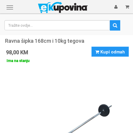
Prikaži
navigaciju
Ravna šipka 168cm i 10kg tegova
Kupi odmah
98,00 KM
Ima na stanju