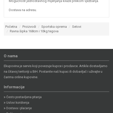
Mogućnost jednostavnog mijenjanja kilaže prilikom vježbanja.
Dostava na adresu.
Početna
Proizvodi
Sportska oprema
Setovi
Ravna šipka 168cm i 10kg tegova
O nama
Ekupovina je servis koji povezuje kupce i prodavce. Artikle dostavljamo
na čitavoj teritoriji u BiH. Postanite naš kupac ili dobavljač i uživajte u
čarima online kupovine.
Informacije
Često postavljena pitanja
Uslovi korištenja
Dostava i plaćanje