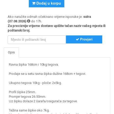
Dodaj u korpu
Ako naručite odmah očekivano vrijeme isporuke je:
sutra
(07.08.2026)
do 17h.
Za preciznije vrijeme dostave upišite tačan naziv vašeg mjesta ili
poštanski broj.
Provjeri
Opis
Ravna šipka 168cm i 10kg tegova.
Prodaje se u setu ravna šipka dužine 168cm + tegovi.
Ukupno tegova 10kg - ploče: 2x5kg.
Profil šipke 25mm.
Promjer tegova 26.50mm.
Uz šipku dolaze 2 šarafa/osigurača za tegove.
Težina same šipke oko 7kg.