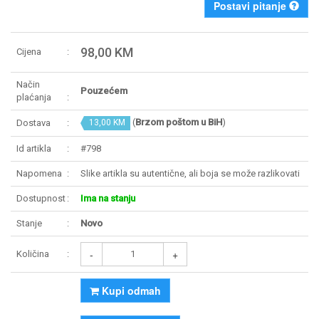
Postavi pitanje
98,00 KM
Cijena
Način
Pouzećem
plaćanja
(
Brzom poštom u BiH
)
Dostava
13,00 KM
Id artikla
#798
Napomena
Slike artikla su autentične, ali boja se može razlikovati
Dostupnost
Ima na stanju
Stanje
Novo
-
+
Količina
Kupi odmah