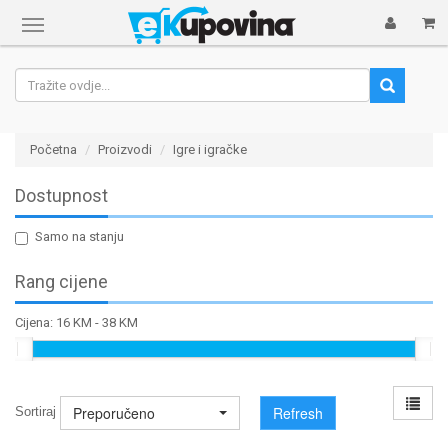
Prikaži
navigaciju
Početna
Proizvodi
Igre i igračke
Dostupnost
Samo na stanju
Rang cijene
Cijena:
16 KM
-
38 KM
Preporučeno
Refresh
Sortiraj