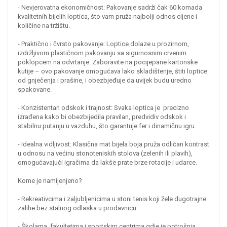
​- Nevjerovatna ekonomičnost: Pakovanje sadrži čak 60 komada
kvalitetnih bijelih loptica, što vam pruža najbolji odnos cijene i
količine na tržištu.
​- Praktično i čvrsto pakovanje: Loptice dolaze u prozirnom,
izdržljivom plastičnom pakovanju sa sigurnosnim crvenim
poklopcem na odvrtanje. Zaboravite na pocijepane kartonske
kutije – ovo pakovanje omogućava lako skladištenje, štiti loptice
od gnječenja i prašine, i obezbjeđuje da uvijek budu uredno
spakovane.
​- Konzistentan odskok i trajnost: Svaka loptica je precizno
izrađena kako bi obezbijedila pravilan, predvidiv odskok i
stabilnu putanju u vazduhu, što garantuje fer i dinamičnu igru.
​- Idealna vidljivost: Klasična mat bijela boja pruža odličan kontrast
u odnosu na većinu stonoteniskih stolova (zelenih ili plavih),
omogućavajući igračima da lakše prate brze rotacije i udarce.
​Kome je namijenjeno?
​- Rekreativcima i zaljubljenicima u stoni tenis koji žele dugotrajne
zalihe bez stalnog odlaska u prodavnicu.
​- Školama, fakultetima i sportskim centrima gdje je potrošnja