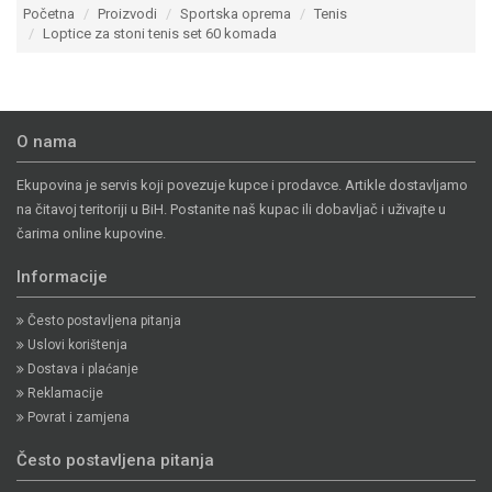
Početna
Proizvodi
Sportska oprema
Tenis
Loptice za stoni tenis set 60 komada
O nama
Ekupovina je servis koji povezuje kupce i prodavce. Artikle dostavljamo
na čitavoj teritoriji u BiH. Postanite naš kupac ili dobavljač i uživajte u
čarima online kupovine.
Informacije
Često postavljena pitanja
Uslovi korištenja
Dostava i plaćanje
Reklamacije
Povrat i zamjena
Često postavljena pitanja