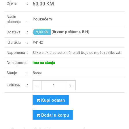
60,00 KM
Cijena
Način
Pouzećem
plaćanja
(
Brzom poštom u BiH
)
Dostava
9,00 KM
Id artikla
#4142
Napomena
Slike artikla su autentične, ali boja se može razlikovati
Dostupnost
Ima na stanju
Stanje
Novo
-
+
Količina
Kupi odmah
Dodaj u korpu