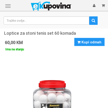
Prikaži
navigaciju
Loptice za stoni tenis set 60 komada
Kupi odmah
60,00 KM
Ima na stanju