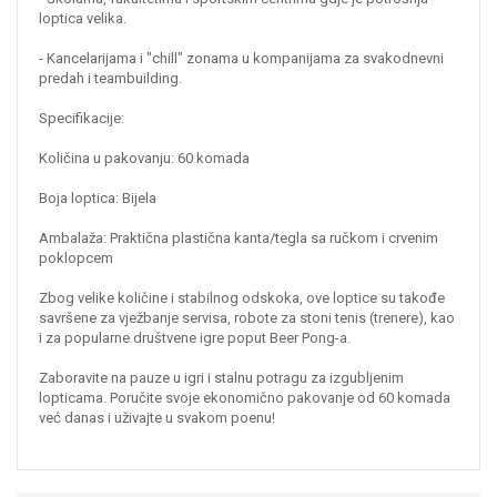
loptica velika.
- ​Kancelarijama i "chill" zonama u kompanijama za svakodnevni
predah i teambuilding.
​Specifikacije:
​Količina u pakovanju: 60 komada
​Boja loptica: Bijela
​Ambalaža: Praktična plastična kanta/tegla sa ručkom i crvenim
poklopcem
​Zbog velike količine i stabilnog odskoka, ove loptice su takođe
savršene za vježbanje servisa, robote za stoni tenis (trenere), kao
i za popularne društvene igre poput Beer Pong-a.
​Zaboravite na pauze u igri i stalnu potragu za izgubljenim
lopticama. Poručite svoje ekonomično pakovanje od 60 komada
već danas i uživajte u svakom poenu!