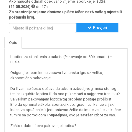
Ako naručite odmah očekivano vrijeme isporuke je:
sutra
(11.08.2026)
do 17h.
Za preciznije vrijeme dostave upišite tačan naziv vašeg mjesta ili
poštanski broj.
Provjeri
Opis
Loptice za stoni tenis u paketu (Pakovanje od 60 komada) –
Bijele
​Osigurajte neprekidnu zabavu i vrhunsku igru uz veliko,
ekonomično pakovanje!
​Da li vam se često dešava da tokom uzbudljivog meča stonog
tenisa izgubite lopticu ili da ona pukne baš u najgorem trenutku?
Sa velikim pakovanjem loptica taj problem postaje prošlost.
Bilo da opremate školu, sportski klub, igraonicu, kancelarijski
kutak za opuštanje ili jednostavno želite da imate zalihe za kućne
turnire sa porodicom i prijateljima, ovo je savršen izbor za vas.
​Zašto odabrati ovo pakovanje loptica?