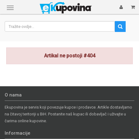
Prikaži
navigaciju
Artikal ne postoji #404
O nama
Ekupovina je servis koji povezuje kupce i prodavce. Artikle dostavljamo
na čitavoj teritoriji u BiH. Postanite naš kupac ili dobavljač i uživajte u
čarima online kupovine.
Informacije