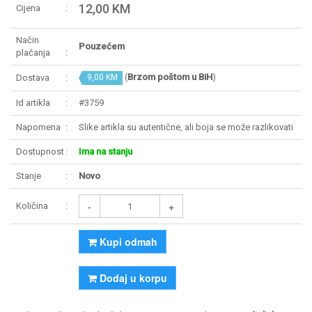
12,00 KM
Cijena
Način
Pouzećem
plaćanja
(
Brzom poštom u BiH
)
Dostava
9,00 KM
Id artikla
#3759
Napomena
Slike artikla su autentične, ali boja se može razlikovati
Dostupnost
Ima na stanju
Stanje
Novo
-
+
Količina
Kupi odmah
Dodaj u korpu