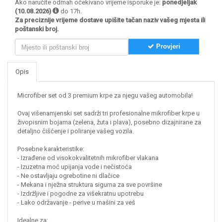
Ako naručite odmah očekivano vrijeme isporuke je:
ponedjeljak
(10.08.2026)
do 17h.
Za preciznije vrijeme dostave upišite tačan naziv vašeg mjesta ili
poštanski broj.
Provjeri
Opis
Microfiber set od 3 premium krpe za njegu vašeg automobila!
Ovaj višenamjenski set sadrži tri profesionalne mikrofiber krpe u
živopisnim bojama (zelena, žuta i plava), posebno dizajnirane za
detaljno čišćenje i poliranje vašeg vozila.
Posebne karakteristike:
- Izrađene od visokokvalitetnih mikrofiber vlakana
- Izuzetna moć upijanja vode i nečistoća
- Ne ostavljaju ogrebotine ni dlačice
- Mekana i nježna struktura sigurna za sve površine
- Izdržljive i pogodne za višekratnu upotrebu
- Lako održavanje - perive u mašini za veš
Idealne za: