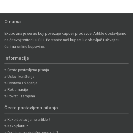
O nama
Ekupovina je servis koji povezuje kupce i prodavce. Artikle dostavljamo
na čitavoj teritoriji u BiH. Postanite naš kupac ili dobavljač i uživajte u
čarima online kupovine.
Informacije
Često postavljena pitanja
Uslovi korištenja
Dostava i plaćanje
Reklamacije
Povrat i zamjena
Često postavljena pitanja
Kako dostavljamo artikle ?
Kako platiti ?
Da li je moguće lično preuzeti ?