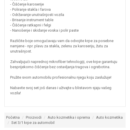
- Čišćenje karoserije
- Poliranje stakla i farova
- Održavanje unutrašnjosti vozila
- Brisanje instrument table
- Čišćenje ratkapni i felgi
- Nanošenje i skidanje voska i polir paste
Različite boje omogućavaju vam da odvojite krpe za posebne
namjene - npr. plavu za stakla, zelenu za karoseriju, žutu za
unutrašnjost.
Zahvaljujući naprednoj mikrofiber tehnologiji, ove krpe garantuju
besprijekorno čišćenje bez ostavljanja tragova i ogrebotina.
Pružite svom automobilu profesionalnu njegu koju zaslužuje!
Nabavite svoj set još danas i uživajte u blistavom sjaju vašeg
vozila!
Početna
Proizvodi
Auto kozmetika i oprema
Auto kozmetika
Set 3/1 krpe za automobil