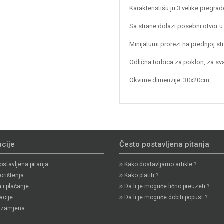
Karakteristišu ju 3 velike pregra
Sa strane dolazi posebni otvor u 
Minijaturni prorezi na prednjoj 
Odlična torbica za poklon, za s
Okvirne dimenzije: 30x20cm.
cije
Često postavljena pitanja
stavljena pitanja
Kako dostavljamo artikle ?
orištenja
Kako platiti ?
i plaćanje
Da li je moguće lično preuzeti ?
cije
Da li je moguće dobiti popust ?
i zamjena