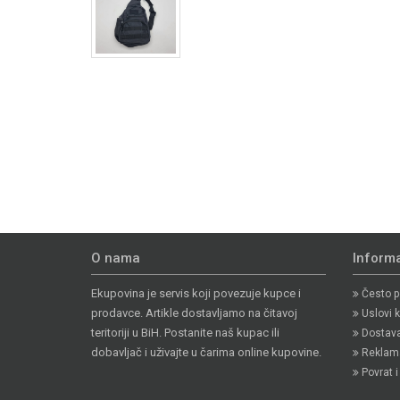
O nama
Informa
Ekupovina je servis koji povezuje kupce i
Često po
prodavce. Artikle dostavljamo na čitavoj
Uslovi k
teritoriji u BiH. Postanite naš kupac ili
Dostava 
dobavljač i uživajte u čarima online kupovine.
Reklama
Povrat 