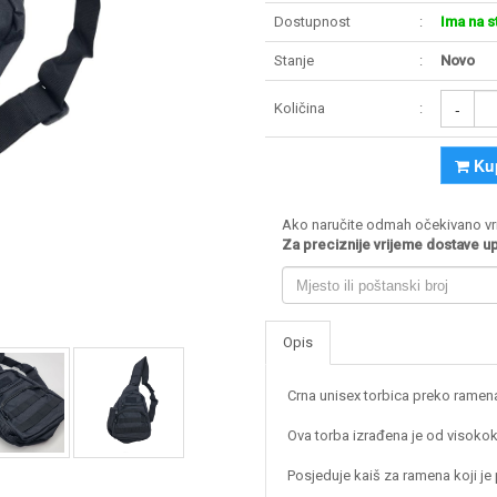
Dostupnost
Ima na s
Stanje
Novo
-
Količina
Ku
Ako naručite odmah očekivano vri
Za preciznije vrijeme dostave upi
Opis
Crna unisex torbica preko ramen
Ova torba izrađena je od visokokv
Posjeduje kaiš za ramena koji je 