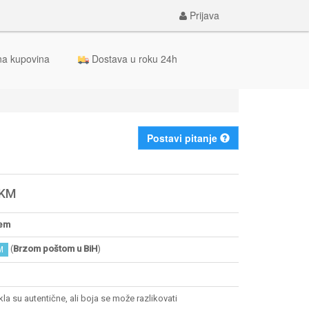
Prijava
na kupovina
Dostava u roku 24h
Postavi pitanje
 KM
em
(
Brzom poštom u BiH
)
M
ikla su autentične, ali boja se može razlikovati