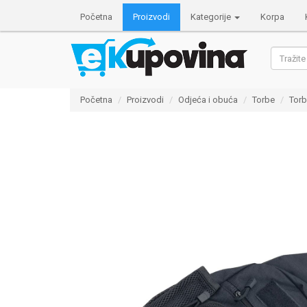
info@ekupovina.com
Početna
Proizvodi
Kategorije
Korpa
Početna
Proizvodi
Odjeća i obuća
Torbe
Torb