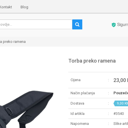
Kontakt
Blog
Sigur
a preko ramena
Torba preko ramena
23,00
Cijena
Način plaćanja
Pouzeć
Dostava
9,00 K
Id artikla
#3540
Napomena
Slike art