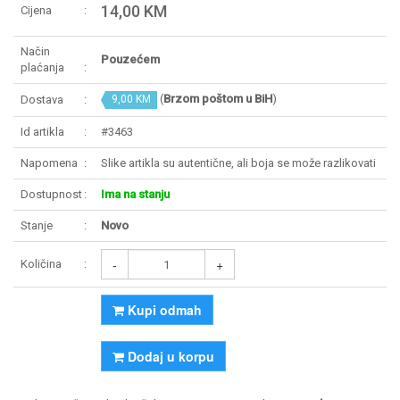
14,00 KM
Cijena
Način
Pouzećem
plaćanja
(
Brzom poštom u BiH
)
Dostava
9,00 KM
Id artikla
#3463
Napomena
Slike artikla su autentične, ali boja se može razlikovati
Dostupnost
Ima na stanju
Stanje
Novo
-
+
Količina
Kupi odmah
Dodaj u korpu