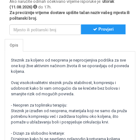
Ako naručite odmah očekivano vrijeme isporuke je:
utorak
(11.08.2026)
do 17h.
Za preciznije vrijeme dostave upišite tačan naziv vašeg mjesta ili
poštanski broj.
Provjeri
Opis
Steznik za koljeno od neoprena je neprocjenjiva podrška za sve
one koji žive aktivnim načinom života ili se oporavljaju od povreda
koljena.
Ovaj visokokvalitetni steznik pruža stabilnost, kompresiju i
udobnost kako bi vam omogućio da se krećete bez bolova i
smanjite rizik od mogućih povreda.
- Neopren za toplinsku terapiju:
Steznik je izrađen od neoprena, materijala koji ne samo da pruža
potrebnu kompresiju već i zadržava toplinu oko koljena, što
pomaže u ublažavanju boli i pospješuje cirkulaciju krvi.
- Dizajn za slobodno kretanje:
Dizajniran kako bi se savršeno prilagodio konturama koljena,