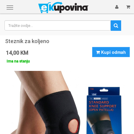
Prikaži
navigaciju
Steznik za koljeno
Kupi odmah
14,00 KM
Ima na stanju