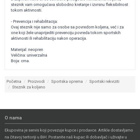
steznik vam omogućava slobodno kretanje i izvrsnu fleksibilnost
tokom aktivnosti.
- Prevencija i rehabilitacija:
Ovaj steznik nije samo za osobe sa povredom koljena, već i za
one koji žele unaprijediti prevenciju povreda tokom sportskih
aktivnosti ili rehabilitaciju nakon operacija.
Materijal: neopren
Veličina: univerzalna
Boja: crna.
Početna
Proizvodi
Sportska oprema
Sportski rekviziti
Steznik za koljeno
O nama
Ekupovina je servis koji povezuje kupce i prodavce. Artikle dostavljamo
na čitavoj teritoriji u BiH. Postanite naš kupac ili dobavljač i uživajte u