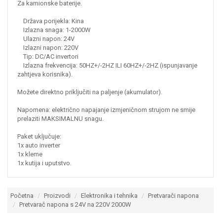
Za kamionske baterije.
Država porijekla: Kina
Izlazna snaga: 1-2000W
Ulazni napon: 24V
Izlazni napon: 220V
Tip: DC/AC invertori
Izlazna frekvencija: 50HZ+/-2HZ ILI 60HZ+/-2HZ (ispunjavanje
zahtjeva korisnika).
Možete direktno priključiti na paljenje (akumulator).
Napomena: električno napajanje izmjeničnom strujom ne smije
prelaziti MAKSIMALNU snagu.
Paket uključuje:
1x auto inverter
1x kleme
1x kutija i uputstvo.
Početna
Proizvodi
Elektronika i tehnika
Pretvarači napona
Pretvarač napona s 24V na 220V 2000W