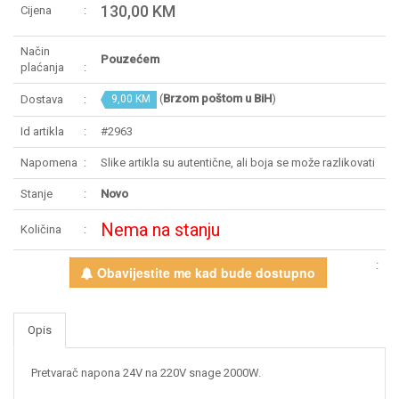
130,00 KM
Cijena
Način
Pouzećem
plaćanja
(
Brzom poštom u BiH
)
Dostava
9,00 KM
Id artikla
#2963
Napomena
Slike artikla su autentične, ali boja se može razlikovati
Stanje
Novo
Nema na stanju
Količina
Obavijestite me kad bude dostupno
Opis
Pretvarač napona 24V na 220V snage 2000W.