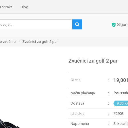
Kontakt
Blog
Sigur
o zvučnici
Zvučnici za golf 2 par
Zvučnici za golf 2 par
19,00
Cijena
Način plaćanja
Pouzeć
Dostava
9,00 K
Id artikla
#2903
Napomena
Slike art