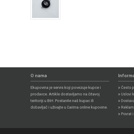
O nama
Informa
Ekupovina je servis koji povezuje kupce i
Često po
prodavce. Artikle dostavljamo na čitavoj
Uslovi k
teritoriji u BiH. Postanite naš kupac ili
Dostava 
dobavljač i uživajte u čarima online kupovine.
Reklama
Povrat 