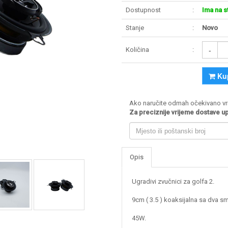
Dostupnost
Ima na s
Stanje
Novo
-
Količina
Ku
Ako naručite odmah očekivano vri
Za preciznije vrijeme dostave upi
Opis
Ugradivi zvučnici za golfa 2.
9cm ( 3.5 ) koaksijalna sa dva sm
45W.