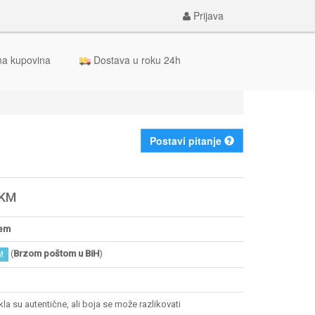
Prijava
na kupovina
Dostava u roku 24h
Postavi pitanje
 KM
em
(
Brzom poštom u BiH
)
M
ikla su autentične, ali boja se može razlikovati