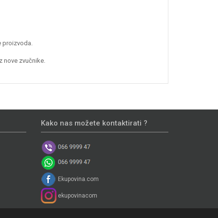
e proizvoda.
z nove zvučnike.
Kako nas možete kontaktirati ?
Ekupovina.com
ekupovinacom