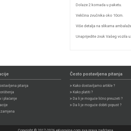
Dolaze 2 komada u paketu.
Veličina zvučnika oko 10cm.
Više detalja na slikama ambalaž
Unaprijedite zvuk Vašeg vozila u
cije
Često postavljena pitanja
stavljena pitanja
Kako dostavljamo artikle ?
orištenja
Kako platiti ?
i plaćanje
Da li je moguće lično preuzeti ?
cije
Da li je moguće dobiti popust ?
i zamjena
Copyright © 2017-2026 eKupovina.com sva prava zadržana