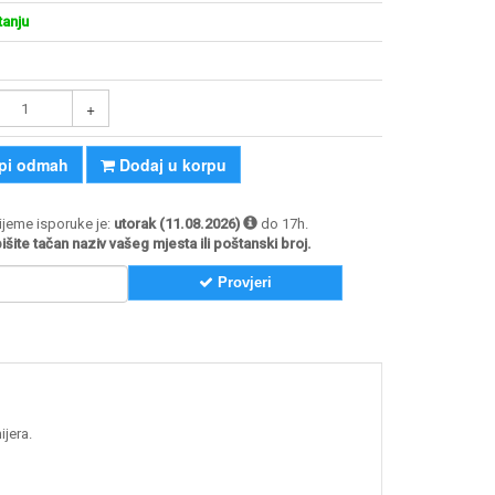
tanju
+
pi odmah
Dodaj u korpu
jeme isporuke je:
utorak (11.08.2026)
do 17h.
šite tačan naziv vašeg mjesta ili poštanski broj.
Provjeri
ijera.