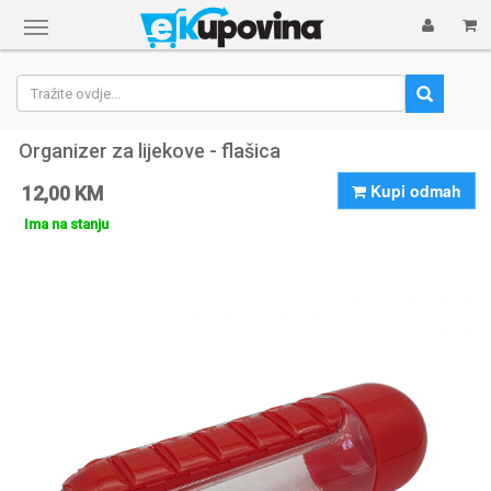
Prikaži
navigaciju
Organizer za lijekove - flašica
Kupi odmah
12,00 KM
Ima na stanju