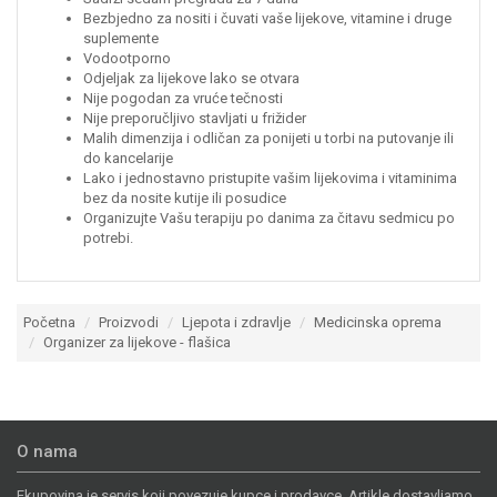
Bezbjedno za nositi i čuvati vaše lijekove, vitamine i druge
suplemente
Vodootporno
Odjeljak za lijekove lako se otvara
Nije pogodan za vruće tečnosti
Nije preporučljivo stavljati u frižider
Malih dimenzija i odličan za ponijeti u torbi na putovanje ili
do kancelarije
Lako i jednostavno pristupite vašim lijekovima i vitaminima
bez da nosite kutije ili posudice
Organizujte Vašu terapiju po danima za čitavu sedmicu po
potrebi.
Početna
Proizvodi
Ljepota i zdravlje
Medicinska oprema
Organizer za lijekove - flašica
O nama
Ekupovina je servis koji povezuje kupce i prodavce. Artikle dostavljamo