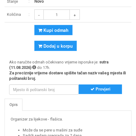
Stanje
Novo
-
+
Količina
Kupi odmah
Dodaj u korpu
Ako naručite odmah očekivano vrijeme isporuke je:
sutra
(11.08.2026)
do 17h.
Za preciznije vrijeme dostave upišite tačan naziv vašeg mjesta ili
poštanski broj.
Provjeri
Opis
Organizer za lijekove - flašica.
Može da se pere u mašini za suđe
Sadrži sedam pregrada za 7 dana