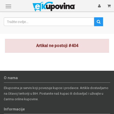
Prikaži
navigaciju
Artikal ne postoji #404
O nama
Ekupovina je servis koji povezuje kupce i prodavce. Artikle dostavljamo
na čitavoj teritoriji u BiH. Postanite naš kupac ili dobavljač i uživajte u
čarima online kupovine.
Informacije