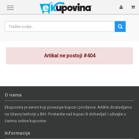
Prikaži
navigaciju
Artikal ne postoji #404
O nama
Ekupovina je servis koji povezuje kupce i prodavce. Artikle dostavljamo
na čitavoj teritoriji u BiH. Postanite naš kupac ili dobavljač i uživajte u
čarima online kupovine.
Informacije