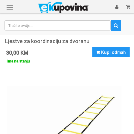
Prikaži
navigaciju
Ljestve za koordinaciju za dvoranu
Kupi odmah
30,00 KM
Ima na stanju