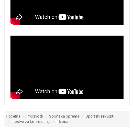
Početna
Proizvodi
Sportska oprema
Sportski rekviziti
Ljestve za koordinaciju za dvoranu