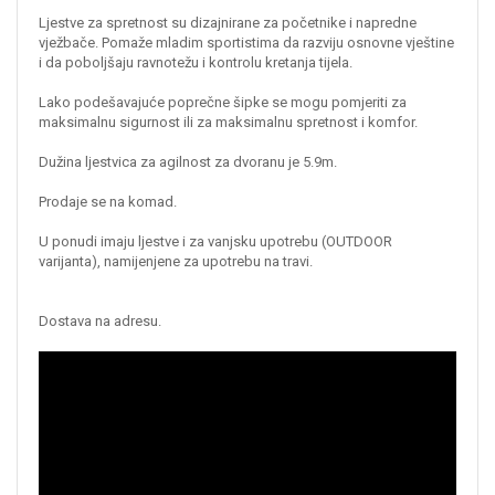
Ljestve za spretnost su dizajnirane za početnike i napredne
vježbače. Pomaže mladim sportistima da razviju osnovne vještine
i da poboljšaju ravnotežu i kontrolu kretanja tijela.
Lako podešavajuće poprečne šipke se mogu pomjeriti za
maksimalnu sigurnost ili za maksimalnu spretnost i komfor.
Dužina ljestvica za agilnost za dvoranu je 5.9m.
Prodaje se na komad.
U ponudi imaju ljestve i za vanjsku upotrebu (OUTDOOR
varijanta), namijenjene za upotrebu na travi.
Dostava na adresu.