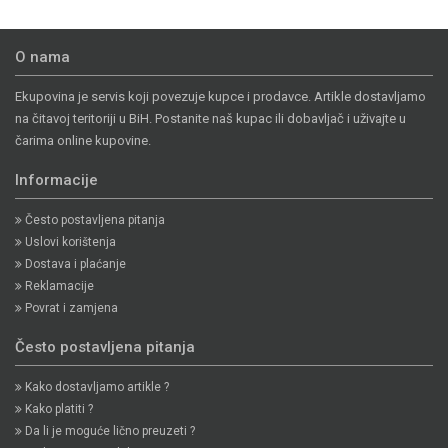
O nama
Ekupovina je servis koji povezuje kupce i prodavce. Artikle dostavljamo
na čitavoj teritoriji u BiH. Postanite naš kupac ili dobavljač i uživajte u
čarima online kupovine.
Informacije
Često postavljena pitanja
Uslovi korištenja
Dostava i plaćanje
Reklamacije
Povrat i zamjena
Često postavljena pitanja
Kako dostavljamo artikle ?
Kako platiti ?
Da li je moguće lično preuzeti ?