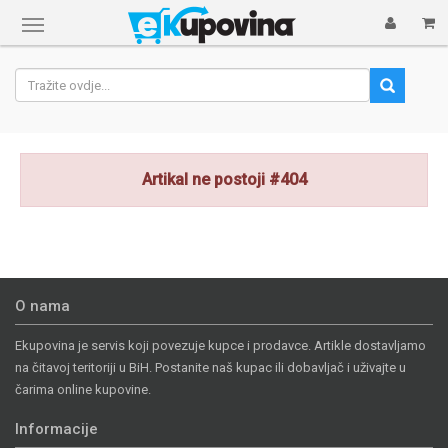
Prikaži
navigaciju
Artikal ne postoji #404
O nama
Ekupovina je servis koji povezuje kupce i prodavce. Artikle dostavljamo
na čitavoj teritoriji u BiH. Postanite naš kupac ili dobavljač i uživajte u
čarima online kupovine.
Informacije