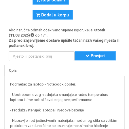
Dodaj u korpu
Ako naručite odmah očekivano vrijeme isporuke je:
utorak
(11.08.2026)
do 17h.
Za preciznije vrijeme dostave upišite tačan naziv vašeg mjesta ili
poštanski broj.
Provjeri
Opis
Podmetač za laptop - Notebook cooler.
- Upotrebom ovog hladnjaka smanjujete radnu temperaturu
laptopa i time poboljšavate njegove performanse
- Produžavate vijek laptopa i njegove baterije
- Napravljen od jedinstvenih materijala, modernog stila sa velikim
protokom vazduha čime se ostvaruje maksimalno hlađenje.