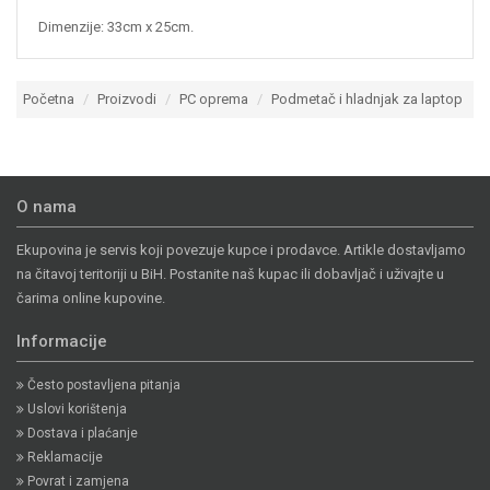
Dimenzije: 33cm x 25cm.
Početna
Proizvodi
PC oprema
Podmetač i hladnjak za laptop
O nama
Ekupovina je servis koji povezuje kupce i prodavce. Artikle dostavljamo
na čitavoj teritoriji u BiH. Postanite naš kupac ili dobavljač i uživajte u
čarima online kupovine.
Informacije
Često postavljena pitanja
Uslovi korištenja
Dostava i plaćanje
Reklamacije
Povrat i zamjena