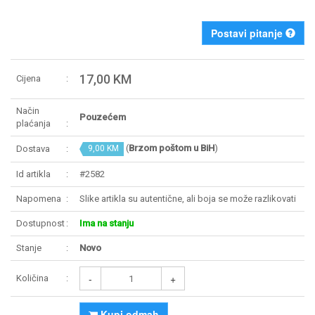
Postavi pitanje
17,00 KM
Cijena
Način
Pouzećem
plaćanja
(
Brzom poštom u BiH
)
Dostava
9,00 KM
Id artikla
#2582
Napomena
Slike artikla su autentične, ali boja se može razlikovati
Dostupnost
Ima na stanju
Stanje
Novo
-
+
Količina
Kupi odmah