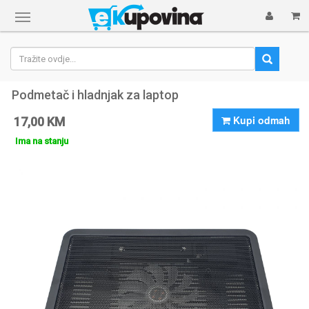
Prikaži
navigaciju
Podmetač i hladnjak za laptop
Kupi odmah
17,00 KM
Ima na stanju