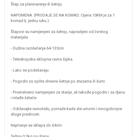
Štap za planinarenje ili šetnju.
NAPOMENA: (PRODAJE SE NA KOMAD. Cijena 10KM je za 1
komad tj. jednu ruku.)
Štapovi su namijenjeni za šetnju, napravljeni od čvrstog
materijala.
- Dužina razvlačenja 64-135cm
- Teleskopska sklopiva ravna šipka
- Lako se podešavaju
- Pogodni za opšte dnevne šetnje po stazama ili šumi
- Prvenstveno namijenjeni za starije, ali takođe pogodni i za djecu
i mlađe šetače
- Održavajte ravnotežu, pomaže kada ste umorni i mnogobrojne
druge prednosti.
Najmanje se sklapa do 64cm.
Težina 0.3kg po štapu.