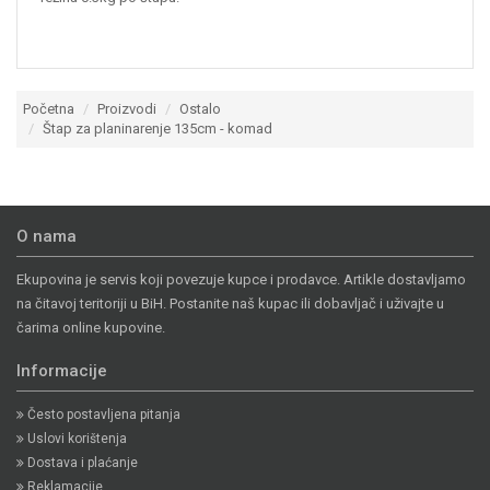
Početna
Proizvodi
Ostalo
Štap za planinarenje 135cm - komad
O nama
Ekupovina je servis koji povezuje kupce i prodavce. Artikle dostavljamo
na čitavoj teritoriji u BiH. Postanite naš kupac ili dobavljač i uživajte u
čarima online kupovine.
Informacije
Često postavljena pitanja
Uslovi korištenja
Dostava i plaćanje
Reklamacije