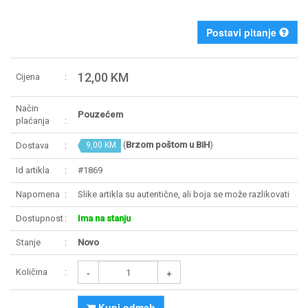
Postavi pitanje
12,00 KM
Cijena
Način
Pouzećem
plaćanja
(
Brzom poštom u BiH
)
Dostava
9,00 KM
Id artikla
#1869
Napomena
Slike artikla su autentične, ali boja se može razlikovati
Dostupnost
Ima na stanju
Stanje
Novo
-
+
Količina
Kupi odmah