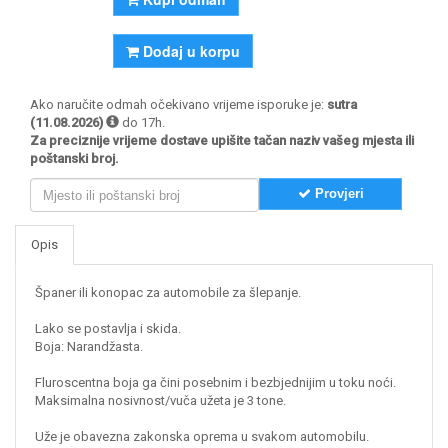
Dodaj u korpu
Ako naručite odmah očekivano vrijeme isporuke je:
sutra
(11.08.2026)
do 17h.
Za preciznije vrijeme dostave upišite tačan naziv vašeg mjesta ili
poštanski broj.
Provjeri
Opis
Španer ili konopac za automobile za šlepanje.
Lako se postavlja i skida.
Boja: Narandžasta.
Fluroscentna boja ga čini posebnim i bezbjednijim u toku noći.
Maksimalna nosivnost/vuča užeta je 3 tone.
Uže je obavezna zakonska oprema u svakom automobilu.