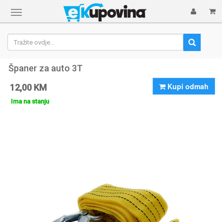
Prikaži
navigaciju
Španer za auto 3T
Kupi odmah
12,00 KM
Ima na stanju