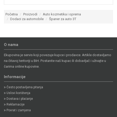
Početna
Proizvodi
Auto kozmetika i oprema
Dodaci za automobile
Španer za auto 3T
O nama
Ekupovina je servis koji povezuje kupce i prodavce. Artikle dostavljamo
na čitavoj teritoriji u BiH. Postanite naš kupac ili dobavljač i uživajte u
čarima online kupovine.
Informacije
Često postavljena pitanja
Uslovi korištenja
Dostava i plaćanje
Reklamacije
Povrat i zamjena