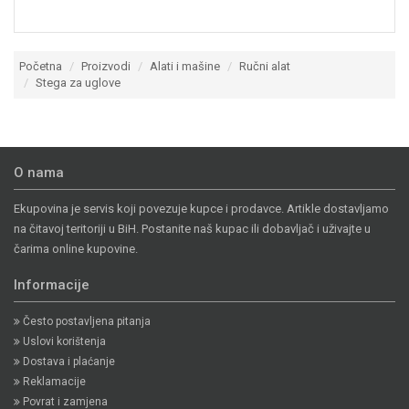
Početna
Proizvodi
Alati i mašine
Ručni alat
Stega za uglove
O nama
Ekupovina je servis koji povezuje kupce i prodavce. Artikle dostavljamo
na čitavoj teritoriji u BiH. Postanite naš kupac ili dobavljač i uživajte u
čarima online kupovine.
Informacije
Često postavljena pitanja
Uslovi korištenja
Dostava i plaćanje
Reklamacije
Povrat i zamjena