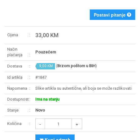
Postavi pitanje
33,00 KM
Cijena
Način
Pouzećem
plaćanja
(
Brzom poštom u BiH
)
Dostava
9,00 KM
Id artikla
#1847
Napomena
Slike artikla su autentične, ali boja se može razlikovati
Dostupnost
Ima na stanju
Stanje
Novo
-
+
Količina
Kupi odmah