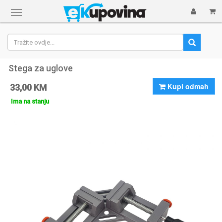
Prikaži
navigaciju
Stega za uglove
Kupi odmah
33,00 KM
Ima na stanju