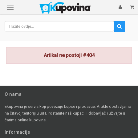
Prikaži
navigaciju
Artikal ne postoji #404
O nama
Ekupovina je servis koji povezuje kupce i prodavce. Artikle dostavljamo
na čitavoj teritoriji u BiH. Postanite naš kupac ili dobavljač i uživajte u
čarima online kupovine.
Informacije